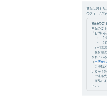
商品に関する
のフォームで
商品のご
商品のご予
「お問い合
【 
【 
・2～3営
・受付確認
されている
＜
当店から
・ご登録メ
いるか予め
・ご連絡先
・商品によ
さい。