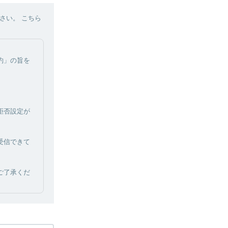
さい。 こちら
約」の旨を
拒否設定が
受信できて
ご了承くだ