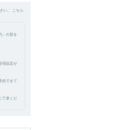
さい。 こちら
約」の旨を
拒否設定が
受信できて
ご了承くだ