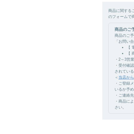
商品に関する
のフォームで
商品のご
商品のご予
「お問い合
【 
【 
・2～3営
・受付確認
されている
＜
当店から
・ご登録メ
いるか予め
・ご連絡先
・商品によ
さい。