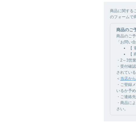
商品に関する
のフォームで
商品のご
商品のご予
「お問い合
【 
【 
・2～3営
・受付確認
されている
＜
当店から
・ご登録メ
いるか予め
・ご連絡先
・商品によ
さい。