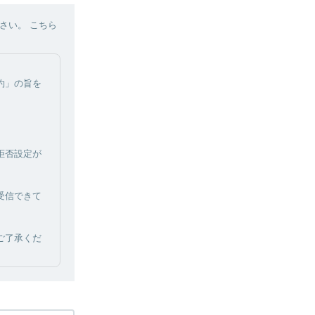
さい。 こちら
約」の旨を
拒否設定が
受信できて
ご了承くだ